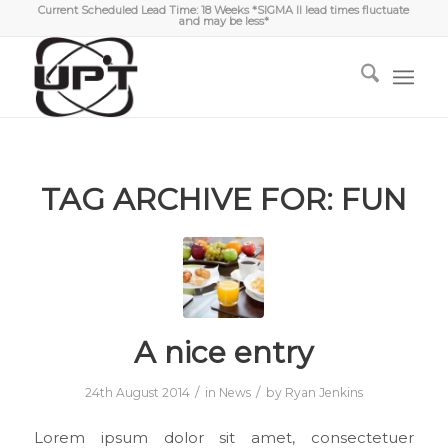
Current Scheduled Lead Time: 18 Weeks *SIGMA II lead times fluctuate
and may be less*
TAG ARCHIVE FOR:
FUN
A nice entry
/
/
24th August 2014
in
News
by
Ryan Jenkins
Lorem ipsum dolor sit amet, consectetuer