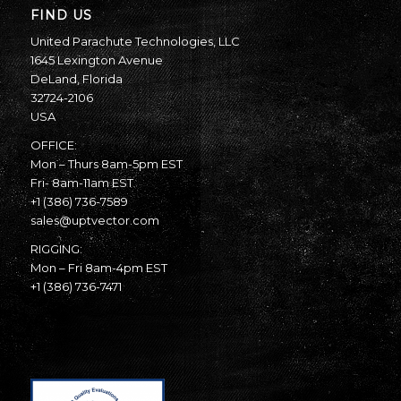
FIND US
United Parachute Technologies, LLC
1645 Lexington Avenue
DeLand, Florida
32724-2106
USA
OFFICE:
Mon – Thurs 8am-5pm EST
Fri- 8am-11am EST
+1 (386) 736-7589
sales@uptvector.com
RIGGING:
Mon – Fri 8am-4pm EST
+1 (386) 736-7471